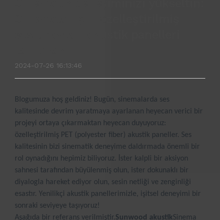
Sinematik deneyiminizi yükseltin:
Sinemalar için özelleştirilmiş
evcil hayvan akustik panelleri
tanıtmak
2024-07-26 16:13:46