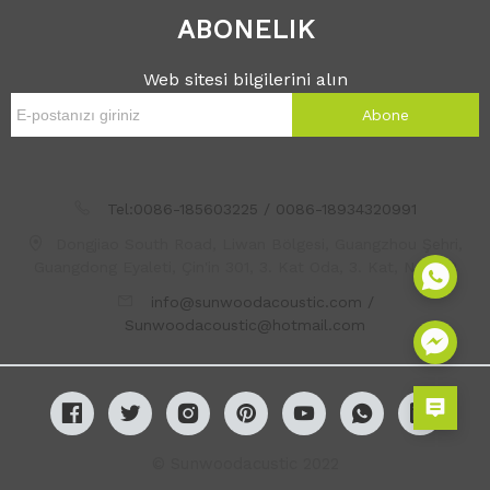
ABONELIK
Web sitesi bilgilerini alın
Abone
Tel:0086-185603225 / 0086-18934320991
Dongjiao South Road, Liwan Bölgesi, Guangzhou Şehri,
Guangdong Eyaleti, Çin'in 301, 3. Kat Oda, 3. Kat, No. 123
info@sunwoodacoustic.com /
Sunwoodacoustic@hotmail.com
© Sunwoodacustic 2022