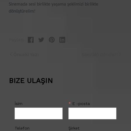
Paylaş:
Önceki Yazı
Sonraki Gönderi
BIZE ULAŞIN
İsim
*
E -posta
Telefon
Şirket