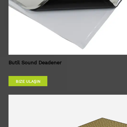
Butil Sound Deadener
BIZE ULAŞIN