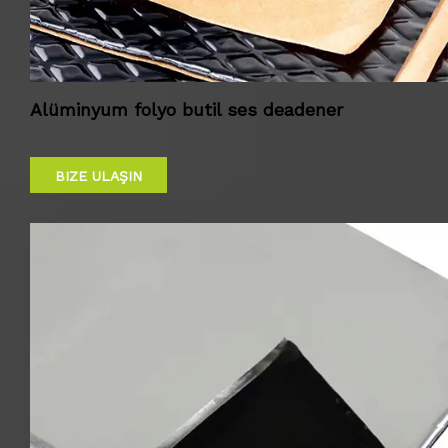
Alüminyum folyo butil ses deadener
BIZE ULAŞIN