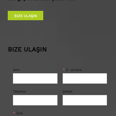
BIZE ULAŞIN
BIZE ULAŞIN
İsim
*
E -posta
Telefon
Şirket
*
İleti