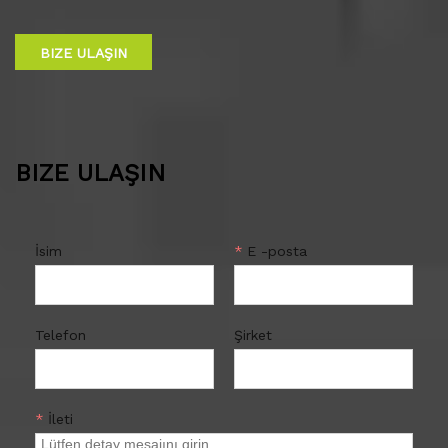
BIZE ULAŞIN
BIZE ULAŞIN
İsim
*
E -posta
Telefon
Şirket
*
İleti