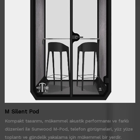
M Silent Pod
Kompakt tasarımı, mükemmel akustik performansı ve farklı
düzenleri ile Sunwood M-Pod, telefon görüşmeleri, yüz yüze
toplantı ve gündelik yakalama için mükemmel bir yerdir.